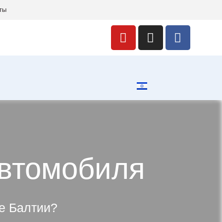
ты
автомобиля
де Балтии?