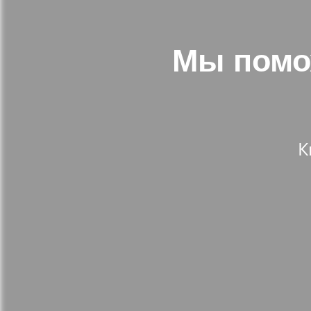
Мы помо
К