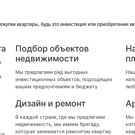
окупки квартиры, будь это инвестиция или приобретение к
та
Подбор объектов
Н
недвижимости
п
ю
Мы предлагаем ряд выгодных
Наш
и
инвестиционных объектов, подходящих
нал
вашим предпочтениям и бюджету
люб
Дизайн и ремонт
А
В каждой стране, где мы предлагаем
Мы 
недвижимость, мы имеем бригаду,
кот
которая занимается ремонтом квартир
ква
се