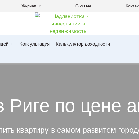
Журнал
Обо мне
Контак
ицей
Консультация
Калькулятор доходности
в Риге по цене 
пить квартиру в самом развитом горо