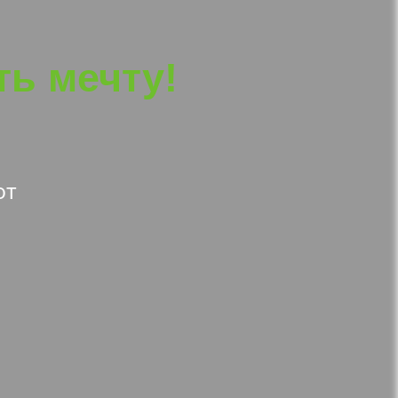
ь мечту!
от