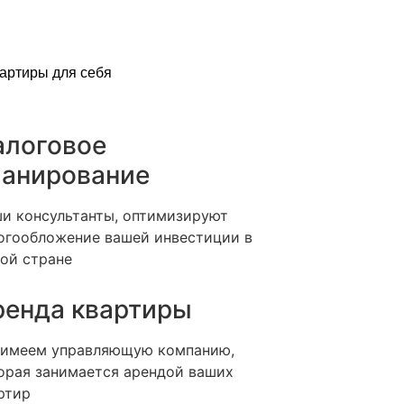
вартиры для себя
алоговое
ланирование
и консультанты, оптимизируют
огообложение вашей инвестиции в
ой стране
ренда квартиры
имеем управляющую компанию,
орая занимается арендой ваших
ртир