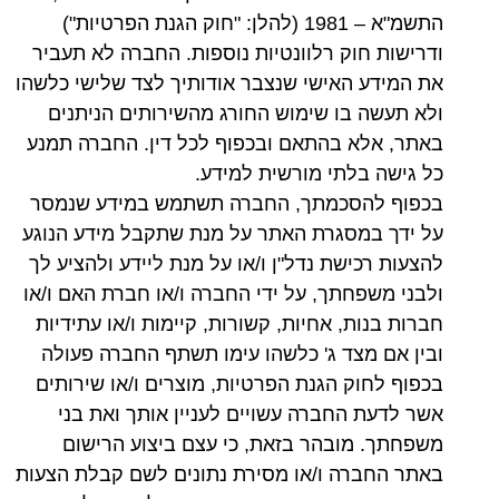
התשמ"א – 1981 (להלן: "חוק הגנת הפרטיות")
ודרישות חוק רלוונטיות נוספות. החברה לא תעביר
את המידע האישי שנצבר אודותיך לצד שלישי כלשהו
ולא תעשה בו שימוש החורג מהשירותים הניתנים
באתר, אלא בהתאם ובכפוף לכל דין. החברה תמנע
כל גישה בלתי מורשית למידע.
בכפוף להסכמתך, החברה תשתמש במידע שנמסר
על ידך במסגרת האתר על מנת שתקבל מידע הנוגע
להצעות רכישת נדל"ן ו/או על מנת ליידע ולהציע לך
ולבני משפחתך, על ידי החברה ו/או חברת האם ו/או
חברות בנות, אחיות, קשורות, קיימות ו/או עתידיות
ובין אם מצד ג' כלשהו עימו תשתף החברה פעולה
בכפוף לחוק הגנת הפרטיות, מוצרים ו/או שירותים
אשר לדעת החברה עשויים לעניין אותך ואת בני
משפחתך. מובהר בזאת, כי עצם ביצוע הרישום
באתר החברה ו/או מסירת נתונים לשם קבלת הצעות